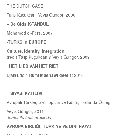
THE DUTCH CASE
Talip Küçükcan, Veyis Güngör, 2006
–
De Gids ISTANBUL
Mohamed el-Fers, 2007
-TURKS in EUROPE
Culture, Identity, Integration
(red.) Talip Küçükcan & Veyis Güngör, 2009
–
HET LIED VAN HET RIET
Djalaluddin Rumi
Masnawi deel 1
; 2010
–
SİYASİ KATILIM
Avrupalı Türkler, Sivil toplum ve Kültür, Hollanda Örneği
Veyis Güngör, 2011
-korku ile ümit arasında
AVRUPA BİRLİĞİ, TÜRKİYE VE DİNİ HAYAT