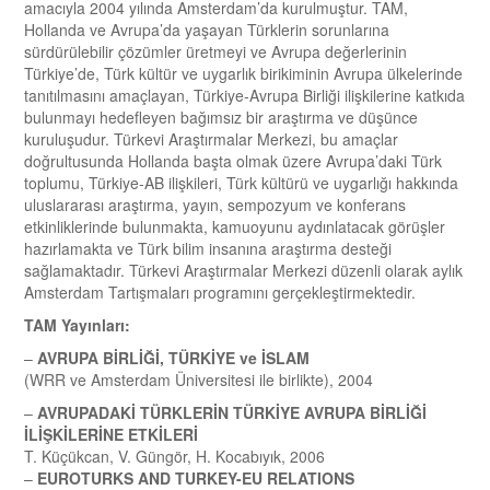
amacıyla 2004 yılında Amsterdam’da kurulmuştur. TAM,
Hollanda ve Avrupa’da yaşayan Türklerin sorunlarına
sürdürülebilir çözümler üretmeyi ve Avrupa değerlerinin
Türkiye’de, Türk kültür ve uygarlık birikiminin Avrupa ülkelerinde
tanıtılmasını amaçlayan, Türkiye-Avrupa Birliği ilişkilerine katkıda
bulunmayı hedefleyen bağımsız bir araştırma ve düşünce
kuruluşudur. Türkevi Araştırmalar Merkezi, bu amaçlar
doğrultusunda Hollanda başta olmak üzere Avrupa’daki Türk
toplumu, Türkiye-AB ilişkileri, Türk kültürü ve uygarlığı hakkında
uluslararası araştırma, yayın, sempozyum ve konferans
etkinliklerinde bulunmakta, kamuoyunu aydınlatacak görüşler
hazırlamakta ve Türk bilim insanına araştırma desteği
sağlamaktadır. Türkevi Araştırmalar Merkezi düzenli olarak aylık
Amsterdam Tartışmaları programını gerçekleştirmektedir.
TAM Yayınları:
–
AVRUPA BİRLİĞİ, TÜRKİYE ve İSLAM
(WRR ve Amsterdam Üniversitesi ile birlikte), 2004
–
AVRUPADAKİ TÜRKLERİN TÜRKİYE AVRUPA BİRLİĞİ
İLİŞKİLERİNE ETKİLERİ
T. Küçükcan, V. Güngör, H. Kocabıyık, 2006
–
EUROTURKS AND TURKEY-EU RELATIONS