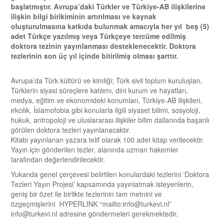
başlatmıştır. Avrupa’daki Türkler ve Türkiye-AB ilişkilerine
ilişkin bilgi birikiminin artırılması ve kaynak
oluşturulmasına katkıda bulunmak amacıyla her yıl beş (5)
adet Türkçe yazılmış veya Türkçeye tercüme edilmiş
doktora tezinin yayınlanması desteklenecektir. Doktora
tezlerinin son üç yıl içinde bitirilmiş olması şarttır.
Avrupa’da Türk kültürü ve kimliği; Türk sivil toplum kuruluşları,
Türklerin siyasi süreçlere katılımı, dini kurum ve hayatları,
medya, eğitim ve ekonomideki konumları, Türkiye-AB ilişkileri,
ırkcılık, İslamofobia gibi konularla ilgili siyaset bilimi, sosyoloji,
hukuk, antropoloji ve uluslararası ilişkiler bilim dallarında başarılı
görülen doktora tezleri yayınlanacaktır.
Kitabı yayınlanan yazara telif olarak 100 adet kitap verilecektir.
Yayın için gönderilen tezler, alanında uzman hakemler
tarafından değerlendirilecektir.
Yukarıda genel çerçevesi belirtilen konulardaki tezlerini ‘Doktora
Tezleri Yayın Projesi’ kapsamında yayınlatmak isteyenlerin,
geniş bir özet ile birlikte tezlerinin tam metnini ve
özgeçmişlerini HYPERLINK “mailto:info@turkevi.nl”
info@turkevi.nl adresine göndermeleri gerekmektedir.