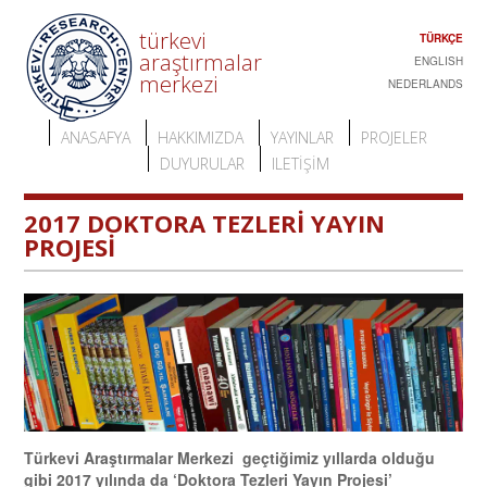
türkevi
TÜRKÇE
araştırmalar
ENGLISH
merkezi
NEDERLANDS
ANASAFYA
HAKKIMIZDA
YAYINLAR
PROJELER
DUYURULAR
ILETIŞIM
2017 DOKTORA TEZLERİ YAYIN
PROJESİ
Türkevi Araştırmalar Merkezi geçtiğimiz yıllarda olduğu
gibi 2017 yılında da ‘Doktora Tezleri Yayın Projesi’