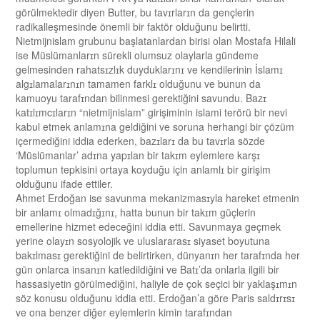
görülmektedir diyen Butter, bu tavɪrlarɪn da gençlerin
radikalleşmesinde önemli bir faktör olduğunu belirtti.
Nietmijnislam grubunu başlatanlardan birisi olan Mostafa Hilali
ise Müslümanlarɪn sürekli olumsuz olaylarla gündeme
gelmesinden rahatsɪzlɪk duyduklarɪnɪ ve kendilerinin İslamɪ
algɪlamalarɪnɪn tamamen farklɪ olduğunu ve bunun da
kamuoyu tarafɪndan bilinmesi gerektiğini savundu. Bazɪ
katɪlɪmcɪlarɪn “nietmijnislam” girişiminin islami terörü bir nevi
kabul etmek anlamɪna geldiğini ve soruna herhangi bir çözüm
içermediğini iddia ederken, bazɪlarɪ da bu tavɪrla sözde
‘Müslümanlar’ adɪna yapɪlan bir takɪm eylemlere karşɪ
toplumun tepkisini ortaya koyduğu için anlamlɪ bir girişim
olduğunu ifade ettiler.
Ahmet Erdoğan ise savunma mekanizmasɪyla hareket etmenin
bir anlamɪ olmadɪğɪnɪ, hatta bunun bir takɪm güçlerin
emellerine hizmet edeceğini iddia etti. Savunmaya geçmek
yerine olayɪn sosyolojik ve uluslararasɪ siyaset boyutuna
bakɪlmasɪ gerektiğini de belirtirken, dünyanɪn her tarafɪnda her
gün onlarca insanɪn katledildiğini ve Batɪ’da onlarla ilgili bir
hassasiyetin görülmediğini, haliyle de çok seçici bir yaklaşɪmɪn
söz konusu olduğunu iddia etti. Erdoğan’a göre Paris saldɪrɪsɪ
ve ona benzer diğer eylemlerin kimin tarafɪndan