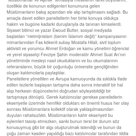
özellikle de konunun edilgenleri konumuna gelen
Müslümanların bakış açısından ele alıp tartışılmasını sağladı. Bu
amaçla davet edilen panelistlerin her birisi konuya oldukça
hakim ve bugüne kadarki duruşlarıyla da tanınan kimselerdi.
Siyaset bilimci ve yazar Ewoud Butter, sosyal medyada
başlatılan “nietmijnislam (benim İslamım değil)” kampanyasının
mimarlarından Fas kökenli subay Mostafa Hilali, sivil toplum
aktivisti ve yorumcu Ahmet Erdoğan ve kamu yönetimi öğrencisi
ve yerel siyasetçi Fevziye Şahin moderatör Ahmet Suat Arı’nın
yönetiminde mesleyi nasıl okuduklarını ve bu okumalarının
referanslarını, büyük bir çoğunluğu üniversite gençliğinden
oluşan katılımcılarla paylaştılar.
Panelistlere yöneltilen ve Avrupa kamuoyunda da sɪklɪkla ifade
edilen tezlerle başlayan tartɪşma daha sonra interaktif bir hal
alɪp herkesin düşüncelerini doğrudan söyleyebildiği bir
tartɪşmaya dönüştü. Gerek katɪlɪmcɪlar gerekse panelistlerin
ekseriyetle üzerinde hemfikir olduklarɪ en önemli husus her olay
sonrasɪ Müslümanlara kollektif olarak yaklaşɪlmasɪndan
duyulan rahatsɪzlɪktı. Müslümanlarɪn kahir ekseriyeti bu
eylemleri tasvip etmezken, sanki bunun tersi bir durum söz
konusuymuş gibi bir algɪ oluşturulmak istendiği ve bunun da
çoğu zaman kasden yapɪldɪğɪ bazɪ katɪlɪmcɪlar tarafɪndan iddia