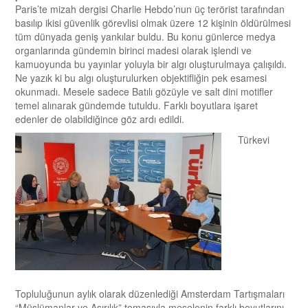
Paris’te mizah dergisi Charlie Hebdo’nun üç terörist tarafından
basılıp ikisi güvenlik görevlisi olmak üzere 12 kişinin öldürülmesi
tüm dünyada geniş yankılar buldu. Bu konu günlerce medya
organlarında gündemin birinci madesi olarak işlendi ve
kamuoyunda bu yayınlar yoluyla bir algı oluşturulmaya çalışıldı.
Ne yazık ki bu algı oluşturulurken objektifliğin pek esamesi
okunmadı. Mesele sadece Batılı gözüyle ve salt dini motifler
temel alınarak gündemde tutuldu. Farklı boyutlara işaret
edenler de olabildiğince göz ardı edildi.
Türkevi
Topluluğunun aylık olarak düzenlediği Amsterdam Tartışmaları
“Müslümanlar ve Aşırılık” temasıyla meselenin farklı boyutlarını,