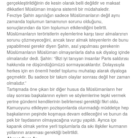
gerçekleştirildiğinin de kesin olarak belli değildir ve maksat
dikkatleri Müslüman imajɪna sistemli bir müdahaledir.
Fevziye Şahin aşɪrɪlɪğɪn sadece Müslümanlarɪn değil aynɪ
zamanda toplumun tamamɪnɪn sorunu olduğunu,
sonuçlarɪndan da tüm toplumun etkilendiğini belirtti.
Müslümanlarɪn teröristlerin eylemlerine karşɪ tavɪr almalarɪnɪn
sorunu çözmeyeceğini, ancak tavɪr almak isteyenlerin de bunu
yapabilmesi gerekir diyen Şahin, asɪl yapɪlmasɪ gerekenin
Müslümanlarɪn Müslüman olmayanlarla daha sɪk diyalog içinde
olmalarɪdɪr dedi. Şahin: “Bizi iyi tanɪyan insanlar Paris saldɪrɪsɪ
hakkɪnda ne düşündüğümüzü sormayacaklardɪr. Dolayɪsɪyla
herkes için en önemli hedef toplumu muhatap alarak diyaloga
geçmektir. Bu sadece bir takɪm olaylar sonrasɪ değil her zaman
olmalɪdɪr.”
Tartışmada öne çıkan bir diğer husus da Müslümanların her
olay sonrası başkalarının eylem ve söylemlerine tepki vermek
yerine gündemi kendilerinin belirlemesi gerektiği fikri oldu.
Kamuoyunu etkileyen pozisyonlarda olunmadığı müddetçe hep
başkalarının peşinde koşmaya devam edileceğini ve bunun da
pek bir faydasının olmayacağına vurgu yapıldı. Ayrıca içe
kapanık olmak yerine yerli toplumlarla da sıkı ilişkiler kurmanın
yollarının aranması gerektiği belirtildi.