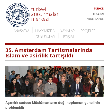
türkevi
TÜRKÇE
araştırmalar
ENGLISH
merkezi
NEDERLANDS
ANASAFYA
HAKKIMIZDA
YAYINLAR
PROJELER
DUYURULAR
ILETIŞIM
35. Amsterdam Tartismalarinda
Islam ve asirilik tartışıldı
Aşɪrɪlɪk sadece Müslümanlarɪn değil toplumun genelinin
problemidir