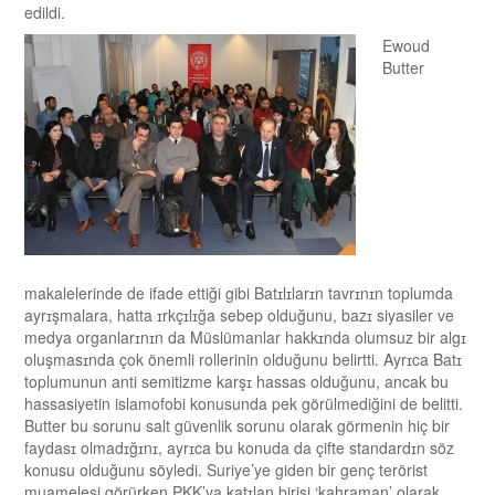
edildi.
Ewoud
Butter
makalelerinde de ifade ettiği gibi Batɪlɪlarɪn tavrɪnɪn toplumda
ayrɪşmalara, hatta ɪrkçɪlɪğa sebep olduğunu, bazɪ siyasiler ve
medya organlarɪnɪn da Müslümanlar hakkɪnda olumsuz bir algɪ
oluşmasɪnda çok önemli rollerinin olduğunu belirtti. Ayrɪca Batɪ
toplumunun anti semitizme karşɪ hassas olduğunu, ancak bu
hassasiyetin islamofobi konusunda pek görülmediğini de belitti.
Butter bu sorunu salt güvenlik sorunu olarak görmenin hiç bir
faydasɪ olmadɪğɪnɪ, ayrɪca bu konuda da çifte standardɪn söz
konusu olduğunu söyledi. Suriye’ye giden bir genç terörist
muamelesi görürken PKK’ya katɪlan birisi ‘kahraman’ olarak