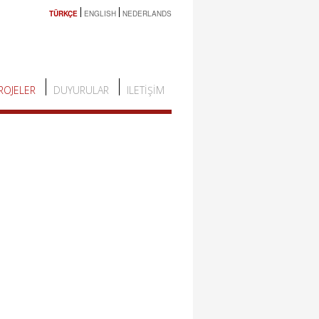
TÜRKÇE
ENGLISH
NEDERLANDS
ROJELER
DUYURULAR
ILETIŞIM