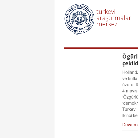
türkevi
araştırmalar
merkezi
Ögürl
çekild
Holland
ve kutl
üzere ü
4 mayıs
‘Özgürlü
‘demokr
Türkevi
ikinci k
Devam 