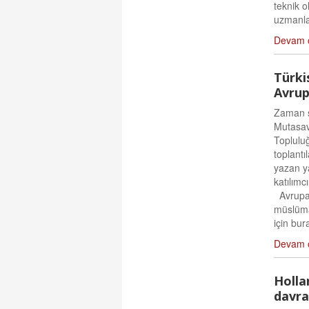
teknik ol
uzmanlar
Devam 
Türki
Avrup
Zaman s
Mutasavv
Topluluğ
toplant
yazan y
katılımc
Avrupa’
müslüma
için bur
Devam 
Holla
davran