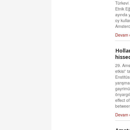
Türkevi
Etnik Eğ
ayında 
oy kulla
Amsterda
Devam 
Holla
hisse
29. Amst
etkisi” 
Enstitüs
yarışma
gayrimüs
önyargıl
effect o
between
Devam 