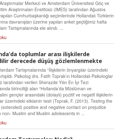
 Araştırmalar Merkezi ve Amsterdam Üniversitesi Göç ve
itim Araştırmaları Enstitüsü (IMES) tarafından Ağustos
yapılan Cumhurbaşkanlığı seçimlerinde Hollandalı Türklerin
nma davranışları üzerine yapılan anket geçtiğimiz hafta
m Tartışmalarında ele alındı. ...
oku
nda’da toplumlar arası ilişkilerde
dilir derecede düşüş gözlemlenmekte
erdam Tartışmalarında “İlişkilerin önyargılar üzerindeki
tartışıldı. Psikolog drs. Fatih Toprak’ın Hollandalı Psikologlar
ü tarafından verilen Sherazde Yılın En İyi Tezi
sında birinciliği alan “Hollanda’da Müslüman ve
lim gençler arasındaki (dolaylı) pozitif ve negatif ilişkilerin
ar üzerindeki etkisinin testi (Toprak, F. (2013). Testing the
f (extended) positive and negative contact on prejudice
 non- Muslim and Muslim adolescents in ...
oku