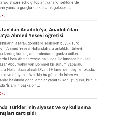
arak istişare edildiği toplantıya farklı sektörlerde
ın yanısıra gençler de katılarak gelecek ...
oku
stan’dan Anadolu’ya, Anadolu’dan
a’ya Ahmed Yesevi öğretisi
ınırlarını aşarak gönüllere seslenen büyük Türk
ıfı Ahmed Yesevî Hollandalılara anlatıldı. Türkevi
u kardeş kuruluşları tarafından organize edilen
ılarda Hoca Ahmet Yesevi hakkında Hollandaca bir kitap
azar Abdulwahid van Bommel bir sunum yaparak,
ılara Hollandaca olarak Divan-i Hikmet’den beyitler okudu.
nın ve dünyanın özellikle bu günlerde İslam ve
nlar hakkında genellemeler yaparak konuştuğunu, bunun
ada ‘İslam’ın başka bir ...
oku
nda Türkleri’nin siyaset ve oy kullanma
ışları tartışıldı