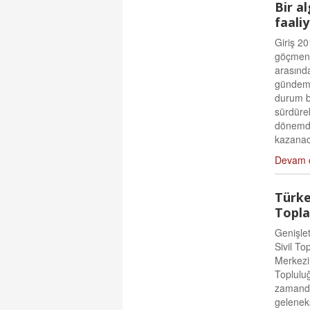
Bir a
faali
Giriş 20
göçmenl
arasında
gündemd
durum bi
sürdüreb
dönemde
kazanaca
Devam 
Türke
Topla
Genişle
Sivil To
Merkezi 
Toplulug
zamandır
geleneks