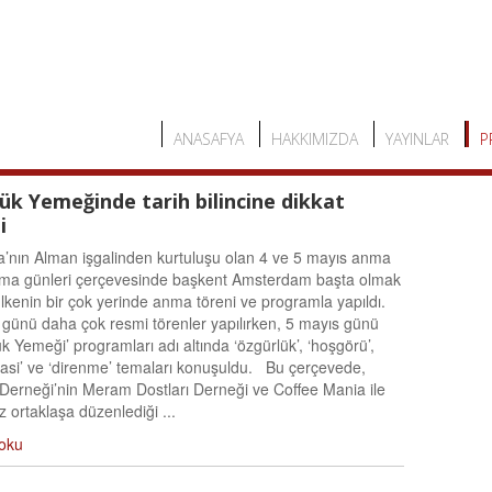
ANASAFYA
HAKKIMIZDA
YAYINLAR
P
ük Yemeğinde tarih bilincine dikkat
i
a’nın Alman işgalinden kurtuluşu olan 4 ve 5 mayıs anma
ama günleri çerçevesinde başkent Amsterdam başta olmak
lkenin bir çok yerinde anma töreni ve programla yapıldı.
 günü daha çok resmi törenler yapılırken, 5 mayıs günü
k Yemeği’ programları adı altında ‘özgürlük’, ‘hoşgörü’,
asi’ ve ‘direnme’ temaları konuşuldu. Bu çerçevede,
 Derneği’nin Meram Dostları Derneği ve Coffee Mania ile
ez ortaklaşa düzenlediği ...
oku