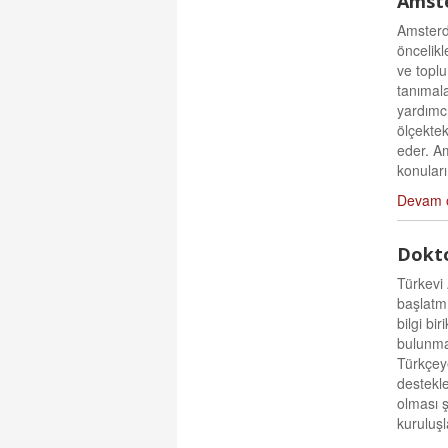
Amste
Amsterda
öncelikl
ve toplu
tanımala
yardımc
ölçekte
eder. A
konuları
Devam 
Doktor
Türkevi 
başlatmı
bilgi bi
bulunma
Türkçey
destekle
olması ş
kuruluşla