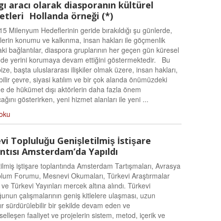
lgı aracı olarak diasporanın kültürel
yetleri Hollanda örneği (*)
15 Milenyum Hedeflerinin geride bırakıldığı şu günlerde,
erin konumu ve kalkınma, insan hakları ile göçmenlik
ki bağlantılar, diaspora gruplarının her geçen gün küresel
e yerini korumaya devam ettiğini göstermektedir. Bu
ze, başta uluslararası ilişkiler olmak üzere, insan hakları,
ilir çevre, siyasi katılım ve bir çok alanda önümüzdeki
 de hükümet dışı aktörlerin daha fazla önem
ğını gösterirken, yeni hizmet alanları ile yeni ...
oku
vi Topluluğu Genişletilmiş İstişare
ntısı Amsterdam’da Yapıldı
tilmiş iştişare toplantında Amsterdam Tartışmaları, Avrasya
plum Forumu, Mesnevi Okumaları, Türkevi Araştırmalar
ve Türkevi Yayınları mercek altına alındı. Türkevi
̆unun çalışmalarının geniş kitlelere ulaşması, uzun
 sürdürülebilir bir şekilde devam eden ve
elleşen faaliyet ve projelerin sistem, metod, içerik ve