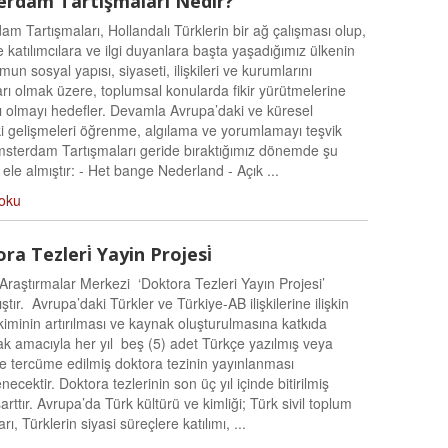
rdam Tartışmaları Nedir?
m Tartışmaları, Hollandalı Türklerin bir ağ çalışması olup,
e katılımcılara ve ilgi duyanlara başta yaşadığımız ülkenin
mun sosyal yapısı, siyaseti, ilişkileri ve kurumlarını
rı olmak üzere, toplumsal konularda fikir yürütmelerine
ı olmayı hedefler. Devamla Avrupa’daki ve küresel
ki gelişmeleri öğrenme, algılama ve yorumlamayı teşvik
msterdam Tartışmaları geride bıraktığımız dönemde şu
 ele almıştır: - Het bange Nederland - Açık ...
oku
a Tezleri̇ Yayin Projesi̇
Araştırmalar Merkezi ‘Doktora Tezleri Yayın Projesi’
ştır. Avrupa’daki Türkler ve Türkiye-AB ilişkilerine ilişkin
rikiminin artırılması ve kaynak oluşturulmasına katkıda
k amacıyla her yıl beş (5) adet Türkçe yazılmış veya
e tercüme edilmiş doktora tezinin yayınlanması
necektir. Doktora tezlerinin son üç yıl içinde bitirilmiş
arttır. Avrupa’da Türk kültürü ve kimliği; Türk sivil toplum
rı, Türklerin siyasi süreçlere katılımı, ...