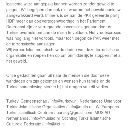
legitieme wijze aangepakt kunnen worden zonder geweld te
plegen. Wij begrijpen dan ook niet waarom het geweld opnieuw
aangewakkerd werd. Immers is de aan de PKK gelieerde partij
HDP meer dan ooit vertegenwoordigd in het Parlement.
Daarnaast zijn er verregaande concessies gedaan door de
Turkse overheid om aan de eisen te voldoen. Het vredesproces
was nog lang niet voltooid, maar toch begon de PKK weer met
de terroristische aanslagen.
Wij veroordelen met afschuw de daden van deze terroristische
organisatie en roepen hen op om onmiddellijk te stoppen met al
het geweld.
Onze gedachten gaan uit naar de mensen die door deze
wandaden om zijn gekomen en wensen hun familie en de
Turkse samenleving sterkte bij het dragen van dit verlies.
Türkevi Gemeenschap / info@turkevi.nl Nederlandse Unie voor
Turkse-Islamitische Organisaties / info@nutio.nl W. Europees
Turks Islamitisch Centrum / uarisoy@gmail.com MUSIAD
Netherlands / info@musiad.nl Stichting Turks Islamitische
Culturele Federatie / info@ticf.nl