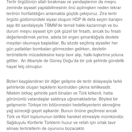
Terör örgütünün silah bırakması ve yandaşlarının da meşru
zeminde siyaset yapılabilmesinin önü açılmışken neden tekrar
terörün hortlatıldığını anlamakta güçlük çekiyoruz. Zira terör
örgütü güdümündeki siyasi oluşum HDP ilk defa seçim barajını
aşıp 80 sandalyeyle TBMM’de temsil hakkı kazanmıştı ve bu
durum meşru siyaset için çok güzel bir fırsattı, ancak bu fırsatı
değerlendirmek yerine, adeta bir ergen şımarıklığıyla devlete
meydan okumaya başladılar. Bu sözde seçilmiş siyasiler her
gün patlatılan bombaları görmezden gelirken, devletin
teröristlerle mücadelesine karşı tavır alıp, halkı kışkırtma yoluna
gittiler. An itibariyle de Güney Doğu’da bir çok şehirde gündelik
hayat felç olmuştur.
Bizleri kaygılandıran bir diğer gelişme de terör dolayısıyla farklı
şehirlerde oluşan tepkilerin kontrolden çıkma tehlikesidir.
Nitekim birkaç şehirde parti binaları ve Türk kökenli, hatta
görünümlü vatandaşlar saldırıya uğramaktadırlar. Böylesi bir
gelişmenin Türkiye’nin bölünmesini hedefleyenlerin ekmeğine
yağ süreceği gayet aşikardır. Bunun önüne geçilmesi ancak
Türk ve Kürt toplumunun birlikte hareket etmesiyle mümkündür.
Sağduyulu Kürtlerle Türklerin huzur ve refah için ortak tavır
alması teröristlerin de oyununu bozacaktır.