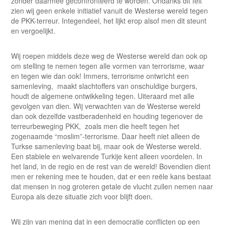
zonder daarmee geconfronteerd te worden. Ondanks dit feit
zien wij geen enkele initiatief vanuit de Westerse wereld tegen
de PKK-terreur. Integendeel, het lijkt erop alsof men dit steunt
en vergoelijkt.
Wij roepen middels deze weg de Westerse wereld dan ook op
om stelling te nemen tegen alle vormen van terrorisme, waar
en tegen wie dan ook! Immers, terrorisme ontwricht een
samenleving, maakt slachtoffers van onschuldige burgers,
houdt de algemene ontwikkeling tegen. Uiteraard met alle
gevolgen van dien. Wij verwachten van de Westerse wereld
dan ook dezelfde vastberadenheid en houding tegenover de
terreurbeweging PKK, zoals men die heeft tegen het
zogenaamde “moslim”-terrorisme. Daar heeft niet alleen de
Turkse samenleving baat bij, maar ook de Westerse wereld.
Een stabiele en welvarende Turkije kent alleen voordelen. In
het land, in de regio en de rest van de wereld! Bovendien dient
men er rekening mee te houden, dat er een reële kans bestaat
dat mensen in nog groteren getale de vlucht zullen nemen naar
Europa als deze situatie zich voor blijft doen.
Wij zijn van mening dat in een democratie conflicten op een