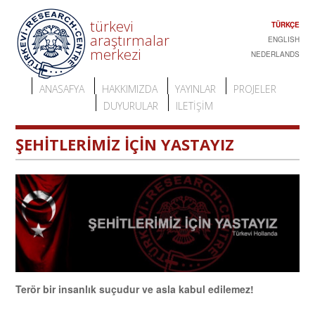
türkevi
TÜRKÇE
araştırmalar
ENGLISH
merkezi
NEDERLANDS
ANASAFYA
HAKKIMIZDA
YAYINLAR
PROJELER
DUYURULAR
ILETIŞIM
ŞEHİTLERİMİZ İÇİN YASTAYIZ
Terör bir insanlık suçudur ve asla kabul edilemez!