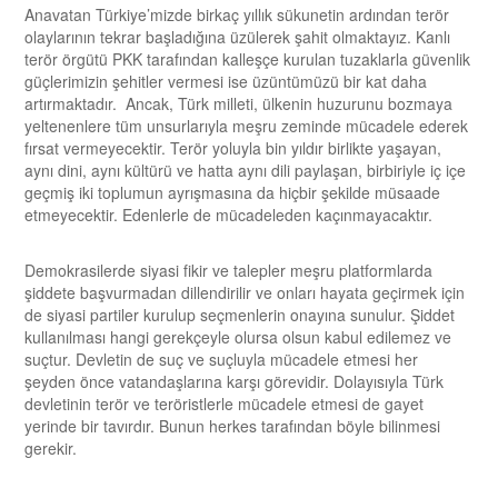
Anavatan Türkiye’mizde birkaç yıllık sükunetin ardından terör
olaylarının tekrar başladığına üzülerek şahit olmaktayız. Kanlı
terör örgütü PKK tarafından kalleşçe kurulan tuzaklarla güvenlik
güçlerimizin şehitler vermesi ise üzüntümüzü bir kat daha
artırmaktadır. Ancak, Türk milleti, ülkenin huzurunu bozmaya
yeltenenlere tüm unsurlarıyla meşru zeminde mücadele ederek
fırsat vermeyecektir. Terör yoluyla bin yıldır birlikte yaşayan,
aynı dini, aynı kültürü ve hatta aynı dili paylaşan, birbiriyle iç içe
geçmiş iki toplumun ayrışmasına da hiçbir şekilde müsaade
etmeyecektir. Edenlerle de mücadeleden kaçınmayacaktır.
Demokrasilerde siyasi fikir ve talepler meşru platformlarda
şiddete başvurmadan dillendirilir ve onları hayata geçirmek için
de siyasi partiler kurulup seçmenlerin onayına sunulur. Şiddet
kullanılması hangi gerekçeyle olursa olsun kabul edilemez ve
suçtur. Devletin de suç ve suçluyla mücadele etmesi her
şeyden önce vatandaşlarına karşı görevidir. Dolayısıyla Türk
devletinin terör ve teröristlerle mücadele etmesi de gayet
yerinde bir tavırdır. Bunun herkes tarafından böyle bilinmesi
gerekir.