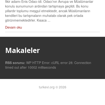
fikir adamı Enis Odacı idi. Odacı’nın Avrupa ve Müslümanlar
konulu sunumunun ardından tartışmaya geçildi. Bu konu
yıllardır toplumu meşgul etmektedir, ancak Müslümanların
kendileri bu tartışmaların muhatabı olarak pek ortada
görünmemektedirler. Kısaca ...
Devam oku
Makaleler
RSS sorunu:
WP HTTP Error: cURL error 28: Connection
timed out after 10002 milliseconds
turkevi.org © 2026