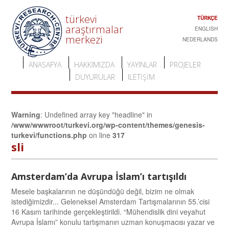
türkevi
TÜRKÇE
araştırmalar
ENGLISH
merkezi
NEDERLANDS
ANASAFYA
HAKKIMIZDA
YAYINLAR
PROJELER
DUYURULAR
ILETIŞIM
Warning
: Undefined array key "headline" in
/www/wwwroot/turkevi.org/wp-content/themes/genesis-
turkevi/functions.php
on line
317
sli
Amsterdam’da Avrupa İslam’ı tartışıldı
Mesele başkalarının ne düşündüğü değil, bizim ne olmak
istediğimizdir... Geleneksel Amsterdam Tartışmalarının 55.’cisi
16 Kasım tarihinde gerçekleştirildi. “Mühendislik dini veyahut
Avrupa İslamı” konulu tartışmanın uzman konuşmacısı yazar ve