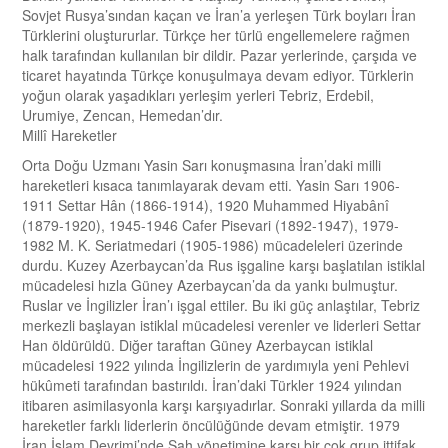
Sovjet Rusya’sından kaçan ve İran’a yerleşen Türk boyları İran
Türklerini oluştururlar. Türkçe her türlü engellemelere rağmen
halk tarafından kullanılan bir dildir. Pazar yerlerinde, çarşıda ve
ticaret hayatında Türkçe konuşulmaya devam ediyor. Türklerin
yoğun olarak yaşadıkları yerleşim yerleri Tebriz, Erdebil,
Urumiye, Zencan, Hemedan’dır.
Millî Hareketler
Orta Doğu Uzmanı Yasin Sarı konuşmasına İran’daki milli
hareketleri kısaca tanımlayarak devam etti. Yasin Sarı 1906-
1911 Settar Hân (1866-1914), 1920 Muhammed Hiyabânî
(1879-1920), 1945-1946 Cafer Pisevari (1892-1947), 1979-
1982 M. K. Seriatmedari (1905-1986) mücadeleleri üzerinde
durdu. Kuzey Azerbaycan’da Rus işgaline karşı başlatılan istiklal
mücadelesi hızla Güney Azerbaycan’da da yankı bulmuştur.
Ruslar ve İngilizler İran’ı işgal ettiler. Bu iki güç anlaştılar, Tebriz
merkezli başlayan istiklal mücadelesi verenler ve liderleri Settar
Han öldürüldü. Diğer taraftan Güney Azerbaycan istiklal
mücadelesi 1922 yılında İngilizlerin de yardımıyla yeni Pehlevi
hükûmeti tarafından bastırıldı. İran’daki Türkler 1924 yılından
itibaren asimilasyonla karşı karşıyadırlar. Sonraki yıllarda da milli
hareketler farklı liderlerin öncülüğünde devam etmiştir. 1979
İran İslam Devrimi’nde Şah yönetimine karşı bir çok grup ittifak