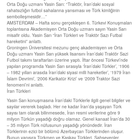
Orta Doğu uzmanı Yasin Sarı: “Traktör, İran’daki sosyal
rahatsızlığın futbol sahalarına yansıması ve Türk kimliğinin
sembolleşmesidir…”
AMSTERDAM – Hafta sonu gerçekleşen 6. Türkevi Konuşmaları
toplantısına Akademisyen Orta Doğu uzmanı sayın Yasin Sarı
misafir oldu. Yasin Sarı “İran Türkleri ve Traktör Sazı Futbal
hareketini” anlattı.
Groningen Üniversitesi mezunu genç akademisyen ve Orta
Doğu uzmanı Yasin Sarı yüksek lisansını İran’daki Traktör Sazi
Futbol takımı taraftarları üzerine yaptı. İftar öncesi Türkevi’nde
yapılan programda Yasin Sarı sırasıyla ‘İran’daki Türkler’, ‘1906
– 1982 yılları arasıda İran’daki siyasi milli hareketler’, ‘1979 İran
İslam Devrimi’, ‘2006 Karikatür Krizi’ ve ‘2009 Traktor Sazi
fenomeni’ni anlattı.
İran Türkleri
Yasin Sarı konuşmasına İran’daki Türklerle ilgili genel bilgiler ve
sayılar vererek başladı. Her ne kadar İran’da yaşayan Türk
sayısı tam olarak bilinmesede, İran resmi verilerine göre 9
milyon Türkün yaşadığı doğru olamaz. Genel kanaat İran’da 30
– 35 milyon Türk nüfusunun yaşadığı yönündedir. İran
Türklerinin ezici bir bölümü Azerbaycan Türklerinden oluşur.
Bunun yanısıra Türkmen ve Kaşkay Türkleri, Şahsevenler,