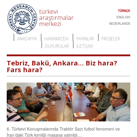
türkevi
TÜRKÇE
araştırmalar
ENGLISH
merkezi
NEDERLANDS
ANASAFYA
HAKKIMIZDA
YAYINLAR
PROJELER
DUYURULAR
ILETIŞIM
Tebriz, Bakü, Ankara… Biz hara?
Fars hara?
6. Türkevi Konuşmalarında Traktör Sazı futbol fenomeni ve
İran’daki Türk kimliği masaya yatırıldı…