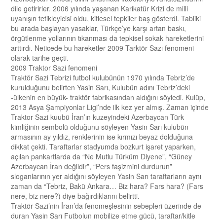
dile getirirler. 2006 yılında yaşanan Karikatür Krizi de milli
uyanışın tetikleyicisi oldu, kitlesel tepkiler baş gösterdi. Tabiiki
bu arada başlayan yasaklar, Türkçe’ye karşı artan baskı,
örgütlenme yollarının tıkanması da tepkisel sokak hareketlerini
arttırdı. Neticede bu hareketler 2009 Tarktör Sazı fenomeni
olarak tarihe geçti.
2009 Traktor Sazi fenomeni
Traktör Sazi Tebrizi futbol kulubünün 1970 yılında Tebriz’de
kurulduğunu belirten Yasin Sarı, Kulubün adını Tebriz’deki
-ülkenin en büyük- traktör fabrikasından aldığını söyledi. Kulüp,
2013 Asya Şampiyonlar Ligi’nde ilk kez yer almış. Zaman içinde
Traktor Sazi kuubü İran’ın kuzeyindeki Azerbaycan Türk
kimliğinin sembolü olduğunu söyleyen Yasin Sarı kulubün
armasının ay yıldız, renklerinin ise kırmızı beyaz dolduğuna
dikkat çekti. Taraftarlar stadyumda bozkurt işaret yaparken,
açılan pankartlarda da “Ne Mutlu Türküm Diyene”, “Güney
Azerbaycan İran değildir”, “Pers faşizmini durdurun”
sloganlarının yer aldığını söyleyen Yasin Sarı taraftarların aynı
zaman da “Tebriz, Bakü Ankara… Biz hara? Fars hara? (Fars
nere, biz nere?) diye bağırdıklarını belirtti.
Traktör Sazi’nin İran’da fenomeşlesinin sebepleri üzerinde de
duran Yasin Sarı Futbolun mobilize etme gücü, taraftar/kitle