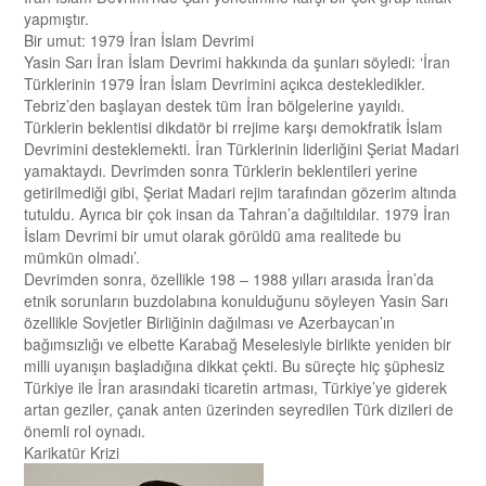
yapmıştır.
Bir umut: 1979 İran İslam Devrimi
Yasin Sarı İran İslam Devrimi hakkında da şunları söyledi: ‘İran
Türklerinin 1979 İran İslam Devrimini açıkca destekledikler.
Tebriz’den başlayan destek tüm İran bölgelerine yayıldı.
Türklerin beklentisi dikdatör bi rrejime karşı demokfratik İslam
Devrimini desteklemekti. İran Türklerinin liderliğini Şeriat Madari
yamaktaydı. Devrimden sonra Türklerin beklentileri yerine
getirilmediği gibi, Şeriat Madari rejim tarafından gözerim altında
tutuldu. Ayrıca bir çok insan da Tahran’a dağıltıldılar. 1979 İran
İslam Devrimi bir umut olarak görüldü ama realitede bu
mümkün olmadı’.
Devrimden sonra, özellikle 198 – 1988 yılları arasıda İran’da
etnik sorunların buzdolabına konulduğunu söyleyen Yasin Sarı
özellikle Sovjetler Birliğinin dağılması ve Azerbaycan’ın
bağımsızlığı ve elbette Karabağ Meselesiyle birlikte yeniden bir
milli uyanışın başladığına dikkat çekti. Bu süreçte hiç şüphesiz
Türkiye ile İran arasındaki ticaretin artması, Türkiye’ye giderek
artan geziler, çanak anten üzerinden seyredilen Türk dizileri de
önemli rol oynadı.
Karikatür Krizi