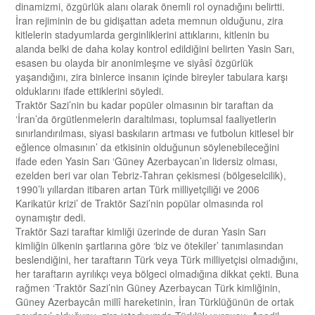
dinamizmi, özgürlük alanı olarak önemli rol oynadığını belirtti.
İran rejiminin de bu gidişattan adeta memnun olduğunu, zira
kitlelerin stadyumlarda gerginliklerini attıklarını, kitlenin bu
alanda belki de daha kolay kontrol edildiğini belirten Yasin Sarı,
esasen bu olayda bir anonimleşme ve siyâsî özgürlük
yaşandığını, zira binlerce insanın içinde bireyler tabulara karşı
olduklarını ifade ettiklerini söyledi.
Traktör Sazi’nin bu kadar popüler olmasının bir taraftan da
‘İran’da örgütlenmelerin daraltılması, toplumsal faaliyetlerin
sınırlandırılması, siyasi baskıların artması ve futbolun kitlesel bir
eğlence olmasının’ da etkisinin olduğunun söylenebileceğini
ifade eden Yasin Sarı ‘Güney Azerbaycan’ın lidersiz olması,
ezelden beri var olan Tebriz-Tahran çekismesi (bölgeselcilik),
1990’lı yıllardan itibaren artan Türk milliyetçiliği ve 2006
Karikatür krizi’ de Traktör Sazi’nin popülar olmasında rol
oynamıştır dedi.
Traktör Sazi taraftar kimliği üzerinde de duran Yasin Sarı
kimliğin ülkenin şartlarına göre ‘biz ve ötekiler’ tanımlasından
beslendiğini, her taraftarın Türk veya Türk milliyetçisi olmadığını,
her taraftarın ayrılıkçı veya bölgeci olmadığına dikkat çekti. Buna
rağmen ‘Traktör Sazi’nin Güney Azerbaycan Türk kimliğinin,
Güney Azerbaycân millî hareketinin, İran Türklüğünün de ortak