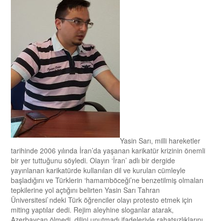
Yasin Sarı, milli hareketler
tarihinde 2006 yılında İran’da yaşanan karikatür krizinin önemli
bir yer tuttuğunu söyledi. Olayın ‘İran’ adlı bir dergide
yayınlanan karikatürde kullanılan dil ve kurulan cümleyle
başladığını ve Türklerin ‘hamamböceği’ne benzetilmiş olmaları
tepkilerine yol açtığını belirten Yasin Sarı Tahran
Üniversitesi`ndeki Türk öğrenciler olayı protesto etmek için
miting yaptılar dedi. Rejim aleyhine sloganlar atarak,
Azerbaycan ölmedi, dilini unutmadı ifadeleriyle rahatsızlıklarını