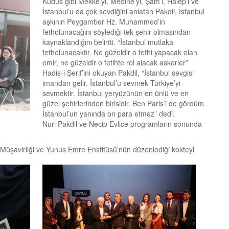
Kudüs gibi Mekke’yi, Medine’yi, Şam’ı, Halep’i ve
İstanbul’u da çok sevdiğini anlatan Pakdil, İstanbul
aşkının Peygamber Hz. Muhammed’in
fetholunacağını söylediği tek şehir olmasından
kaynaklandığını belirtti. “İstanbul mutlaka
fetholunacaktır. Ne güzeldir o fethi yapacak olan
emir, ne güzeldir o fetihte rol alacak askerler”
Hadis-i Şerif’ini okuyan Pakdil, “İstanbul sevgisi
imandan gelir. İstanbul’u sevmek Türkiye’yi
sevmektir. İstanbul yeryüzünün en ünlü ve en
güzel şehirlerinden birisidir. Ben Paris’i de gördüm.
İstanbul’un yanında on para etmez” dedi.
Nuri Pakdil ve Necip Evlice programların sonunda
Müşavirliği ve Yunus Emre Enstitüsü’nün düzenlediği kokteyl