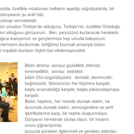
ızda, özellikle müslüman halkların aşadığı coğrafyalarda, bir
 dünyasının şu anki hâli,
 ızdırap vermektedir.
tün umudun Türkiye’de olduğunu, Türkiye’nin, özellikle Ortadoğu
şlevi olduğunu görüyorum. Ben, yeryüzünü kurtaracak hareketin
ağına inanıyorum ve gençlerimize hep umutla bakıyorum.
ilerlemesini durdurmak, birliğimizi bozmak amacıyla bütün
inşallah bunların hiçbiri bizi etkilemeyecektir.
Bizim dinimiz, sonsuz güzelliktir, bitimsiz
evrenselliktir, sınırsız estetiktir.
İslâm Dini özgürlükçüdür, ilericidir, devrimcidir,
bağımsızdır. Sömürünün her biçimine karşıdır,
başta anamalcılığa karşıdır, başta yabancılaşmaya
karşıdır.
Bizler, hepimiz, her nerede olursak olalım, ne
durumda olursak olalım, sömürgecilere ve yerli
işbirlikçilerine karşı, bir cephe oluşturmalıyız.
Dünyanın neresinde olursa olsun, bir insanın
onuru çiğneniyorsa,
bununla yürekten ilgilenmeli ve gereken atılımları