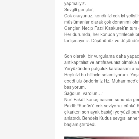
yapmalıyız.
Sevgili gençler,
Çok okuyunuz, kendinizi çok iyi yetişti
müslümanlar olarak çok donanımlı olma
Gençler, Necip Fazıl Kısakürek’in tüm es
Her durumda, her konuda yitirilecek 
tartışmayınız. Düşününüz ve düşündür
Son olarak, bir vurgulama daha yapaca
antikapitalist ve antifiravunist olmak
Yeryüzünden putçuluk karabasanı ancak
Hepinizi bu bilinçle selamlıyorum. Yaşa
ebedi ulu önderimiz Hz. Muhammed’e ol
basıyorum.
Sağolun, varolun…”
Nuri Pakdil konuşmasının sonunda gen
Paldil: “Kudüs’ü çok seviyoruz çünkü
çıkarken son ayak bastığı yeryüzü pa
anlatırdı. Bendeki Kudüs sevgisi ann
başlamıştır”dedi.