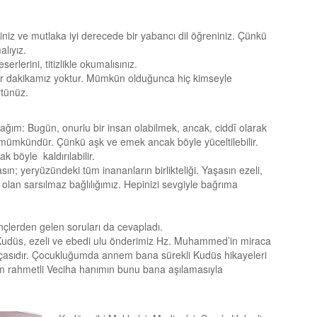
riniz ve mutlaka iyi derecede bir yabancı dil öğreniniz. Çünkü
lıyız.
erlerini, titizlikle okumalısınız.
bir dakikamız yoktur. Mümkün olduğunca hiç kimseyle
tünüz.
ğım: Bugün, onurlu bir insan olabilmek, ancak, ciddî olarak
la mümkündür. Çünkü aşk ve emek ancak böyle yüceltilebilir.
 böyle kaldırılabilir.
sın; yeryüzündeki tüm inananların birlikteliği. Yaşasın ezeli,
an sarsılmaz bağlılığımız. Hepinizi sevgiyle bağrıma
çlerden gelen soruları da cevapladı.
 Kudüs, ezeli ve ebedi ulu önderimiz Hz. Muhammed’in miraca
rçasıdır. Çocukluğumda annem bana sürekli Kudüs hikayeleri
em rahmetli Veciha hanımın bunu bana aşılamasıyla