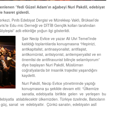
enlenen ‘Yedi Güzel Adam’ın ağabeyi Nuri Pakdil, edebiyat
e hasret giderdi.
kezi, Pırıltı Edebiyat Dergisi ve Mürekkep Vakfı, Brüksel’de
is’te Edu-mic Derneği ve DİTİB Gençlik kolları tarafından
leşisi” adlı etkinliğe yoğun ilgi gösterildi.
Şair Necip Evlice ve yazar Ali Ulvi Temel’inde
katıldığı toplantılarda konuşmasına “Hepinizi,
antikapitalist, antinasyonalist, antifaşist,
antikomünist, antisiyonist, antiemperyalist ve en
önemlisi de antifiravunist bilinçle selamlıyorum”
diye başlayan Nuri Pakdil, Müslüman
coğrafyalarda bir insanlık trajedisi yaşandığını
kaydetti.
Nuri Pakdil, Necip Evlice yönetiminde yaptığı
konuşmasına şu şekilde devam etti: “Ülkemize
sanatla, edebiyatla birlikte gelen ve yerleşen bu
biyatla atılabilecektir ülkemizden. Türkiye özelinde, Batıcıların
 güç, sanat ve edebiyattır. Çünkü sanatın, edebiyatın aslî