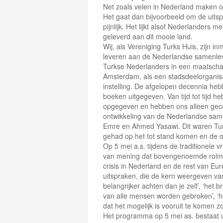
Net zoals velen in Nederland maken o
Het gaat dan bijvoorbeeld om de uitsp
pijnlijk. Het lijkt alsof Nederlanders
geleverd aan dit mooie land.
Wij, als Vereniging Turks Huis, zijn i
leveren aan de Nederlandse samenlevi
Turkse Nederlanders in een maatschap
Amsterdam, als een stadsdeelorganisati
instelling. De afgelopen decennia heb
boeken uitgegeven. Van tijd tot tijd h
opgegeven en hebben ons alleen geco
ontwikkeling van de Nederlandse same
Emre en Ahmed Yasawi. Dit waren Tur
gehad op het tot stand komen en de on
Op 5 mei a.s. tijdens de traditionele vri
van mening dat bovengenoemde rolmod
crisis in Nederland en de rest van E
uitspraken, die de kern weergeven van 
belangrijker achten dan je zelf’, ‘het
van alle mensen worden gebroken’, ‘h
dat het mogelijk is vooruit te komen z
Het programma op 5 mei as. bestaat ui