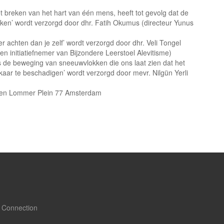
breken van het hart van één mens, heeft tot gevolg dat de
en’ wordt verzorgd door dhr. Fatih Okumus (directeur Yunus
er achten dan je zelf’ wordt verzorgd door dhr. Veli Tongel
 en initiatiefnemer van Bijzondere Leerstoel Alevitisme)
s de beweging van sneeuwvlokken die ons laat zien dat het
lkaar te beschadigen’ wordt verzorgd door mevr. Nilgün Yerli
 en Lommer Plein 77 Amsterdam
 Connection