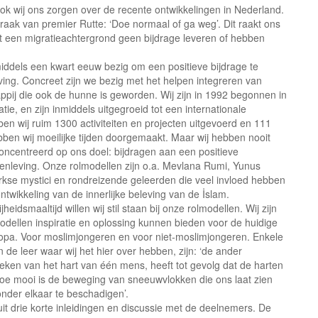
ok wij ons zorgen over de recente ontwikkelingen in Nederland.
raak van premier Rutte: ‘Doe normaal of ga weg’. Dit raakt ons
 met een migratieachtergrond geen bijdrage leveren of hebben
nmiddels een kwart eeuw bezig om een positieve bijdrage te
ng. Concreet zijn we bezig met het helpen integreren van
pij die ook de hunne is geworden. Wij zijn in 1992 begonnen in
e, en zijn inmiddels uitgegroeid tot een internationale
ben wij ruim 1300 activiteiten en projecten uitgevoerd en 111
ebben wij moeilijke tijden doorgemaakt. Maar wij hebben nooit
ncentreerd op ons doel: bijdragen aan een positieve
nleving. Onze rolmodellen zijn o.a. Mevlana Rumi, Yunus
kse mystici en rondreizende geleerden die veel invloed hebben
twikkeling van de innerlijke beleving van de İslam.
jheidsmaaltijd willen wij stil staan bij onze rolmodellen. Wij zijn
ellen inspiratie en oplossing kunnen bieden voor de huidige
uropa. Voor moslimjongeren en voor niet-moslimjongeren. Enkele
de leer waar wij het hier over hebben, zijn: ‘de ander
 breken van het hart van één mens, heeft tot gevolg dat de harten
oe mooi is de beweging van sneeuwvlokken die ons laat zien
onder elkaar te beschadigen’.
t drie korte inleidingen en discussie met de deelnemers. De