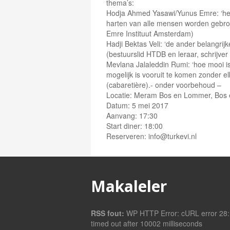
thema’s:
Hodja Ahmed Yasawi/Yunus Emre: ‘het 
harten van alle mensen worden gebrok
Emre Instituut Amsterdam)
Hadji Bektas Veli: ‘de ander belangrijk
(bestuurslid HTDB en leraar, schrijver
Mevlana Jalaleddin Rumi: ‘hoe mooi i
mogelijk is vooruit te komen zonder e
(cabaretière).- onder voorbehoud –
Locatie: Meram Bos en Lommer, Bos
Datum: 5 mei 2017
Aanvang: 17:30
Start diner: 18:00
Reserveren: info@turkevi.nl
Makaleler
RSS fout:
WP HTTP Error: cURL error 28:
timed out after 10002 milliseconds