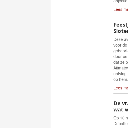
objectie
Lees m
Feest
Slote
Deze avo
voor de 
geboorte
door ee
dat ze 
Aitmatov
ontving 
op hem. 
Lees m
De vr
wat wi
Op 16 n
Debatte