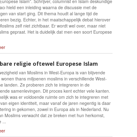
 Europese Islam”. Schrijver, columnist en Islam deskundige
acı hield een inleiding waarna de discussie met de
en van start ging. Dit thema houdt al lange tijd de
ren bezig. Echter, in het maatschappelijk debat hierover
Moslims zelf niet zichtbaar. Er wordt wel over, maar niet
lims gepraat. Het is duidelijk dat men een soort Europese
eer
are religie oftewel Europese Islam
ezigheid van Moslims in West-Europa is van blijvende
r wonen thans miljoenen moslims in verschillende West-
e landen. Ze proberen zich te integreren in de
ende samenlevingen. Dit proces kent echter vele kanten.
elijk was er voldoende ruimte om zich te integreren met
an eigen identiteit, maar vanaf de jaren negentig is daar
tering in gekomen, zowel in Europa als in Nederland. Nu
an Moslims verwacht dat ze breken met hun herkomst,
 ...
eer