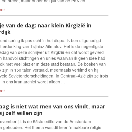
f en breed, maar onder het juk van de PKK en ...
eer
je van de dag: naar klein Kirgizië in
rdijk
nd spring ik pas echt in het diepe. Ik ben uitgenodigd
herdenking van Tsjiniaz Aitmatov. Het is de negentigste
dag van deze schrijver uit Kirgizië en dat wordt gevierd
n handvol stichtingen en unies waarvan ik geen idee had
ook met veel plezier in deze stad bestaan. De boeken van
 zijn in 150 talen vertaald, meermaals verfilmd en hij
vele Sovjetonderscheidingen. In Centraal-Azië zijn ze trots
In ons krantarchief wordt alleen ...
eer
aag is niet wat men van ons vindt, maar
j zelf willen zijn
ovember j.l. is de 55ste editie van de Amsterdam
n gehouden. Het thema was dit keer “maakbare religie