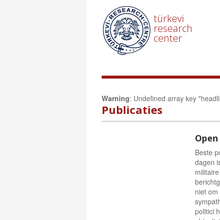
türkevi
research
center
Warning
: Undefined array key "headl
Publicaties
Open 
Beste po
dagen i
militair
berichtg
niet om
sympath
politic