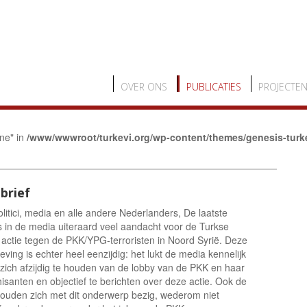
OVER ONS
PUBLICATIES
PROJECTE
ine" in
/www/wwwroot/turkevi.org/wp-content/themes/genesis-turk
brief
litici, media en alle andere Nederlanders, De laatste
s in de media uiteraard veel aandacht voor de Turkse
e actie tegen de PKK/YPG-terroristen in Noord Syrië. Deze
eving is echter heel eenzijdig: het lukt de media kennelijk
 zich afzijdig te houden van de lobby van de PKK en haar
isanten en objectief te berichten over deze actie. Ook de
i houden zich met dit onderwerp bezig, wederom niet