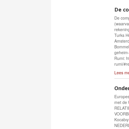
De c
De comp
(waarva
rekenin
Turks H
Amsterd
Bommel 
geheim-
Rumi: h
rumi/#re
Lees m
Onder
Europes
met de 
RELATI
VOORBE
Kocabıy
NEDERLA