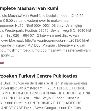
omplete Masnawi van Rumi
lete Masnawi van Rumi is te bestellen door € 40.00
n € 5.00 verzendkosten) over te maken naar
gnummer NL75 INGB 0004 0521 06 t.n.v: Vereniging
uis Westerpark. Postbus 58070, Sextantweg 6 C, 1040 HB
am Tel. 020 – 684 57 12 Interview met dhr. A. van
over Masnawi: http://www.nieuwemoskee.nl/2013/01/het-
van-de-masnavi/ MO Doc: Masnawi, Meesterwerk van
ttp://moslimomroep.nl/mo-doc-masnawi-meesterwerk-van-
spond ...
eer
zoeken Turkevi Centre Publicaties
e Unie , Turkije en de islam ( WRR en in samenwerking
Universiteit van Amsterdam ) , 2004 TURKIJE TURKSE
ES IN EUROPA DE GEVOLGEN VAN DE EUROPESE UNIE
ELD NEDERLAND Erdal , Veyis Güngör , Hussein
ık , 2006 Euroturks EN TURKIJE - EU RELATIES DE
NDSE CASE Erdal , Veyis Güngör , 2006 De Gids