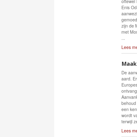
oftewel
Enis Od
aanwezig
gemoede
zijn de 
met Mos
...
Lees m
Maakb
De aanw
aard. E
Europes
ontvang
Aanvank
behoud v
een ken
wordt v
terwijl ze
Lees m